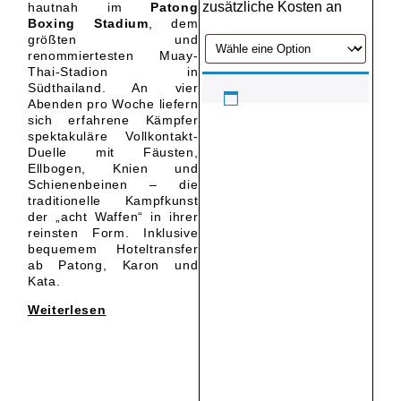
zusätzliche Kosten an
hautnah im
Patong
Boxing Stadium
, dem
größten und
renommiertesten Muay-
Thai-Stadion in
Südthailand. An vier
Abenden pro Woche liefern
sich erfahrene Kämpfer
spektakuläre Vollkontakt-
Duelle mit Fäusten,
Ellbogen, Knien und
Schienenbeinen – die
traditionelle Kampfkunst
der „acht Waffen“ in ihrer
reinsten Form. Inklusive
bequemem Hoteltransfer
ab Patong, Karon und
Kata.