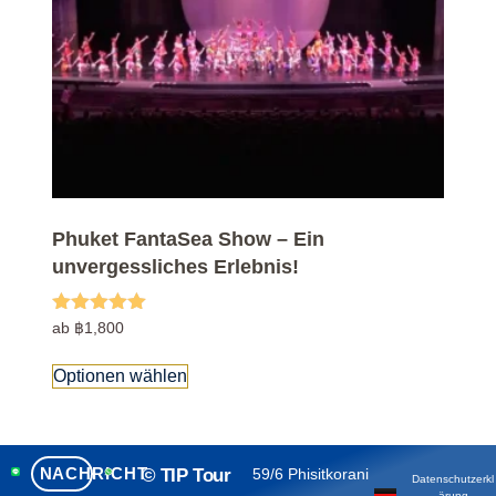
Phuket FantaSea Show – Ein
unvergessliches Erlebnis!
Bewertet mit
ab
฿
1,800
5.00
von 5
Optionen wählen
NACHRICHT
© TIP Tour
59/6 Phisitkorani
Datenschutzerkl
ärung