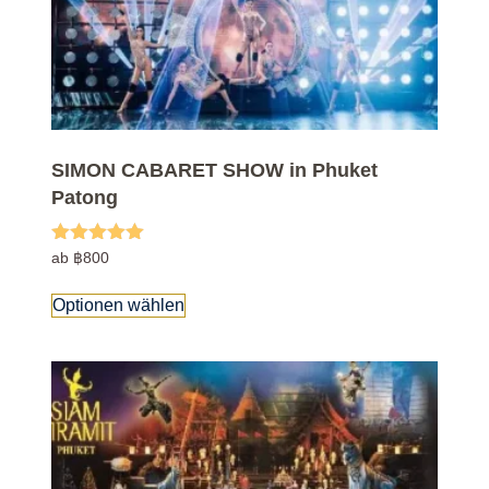
SIMON CABARET SHOW in Phuket
Patong
Bewertet mit
ab
฿
800
5.00
von 5
Optionen wählen