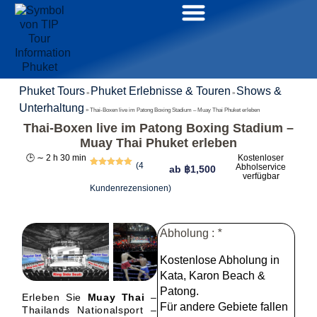
Phuket Tours
Phuket Erlebnisse & Touren
Shows &
»
»
Unterhaltung
»
Thai-Boxen live im Patong Boxing Stadium – Muay Thai Phuket erleben
Thai-Boxen live im Patong Boxing Stadium –
Muay Thai Phuket erleben
🕒 ∼ 2 h 30 min
Kostenloser
(
4
Abholservice
ab
฿
1,500
Bewertet
4
verfügbar
mit
5.00
Kundenrezensionen)
von 5,
basierend
auf
Kundenbewertungen
Abholung :
*
Kostenlose Abholung in
Kata, Karon Beach &
+6
Patong.
Erleben Sie
Muay Thai
–
Für andere Gebiete fallen
Thailands Nationalsport –