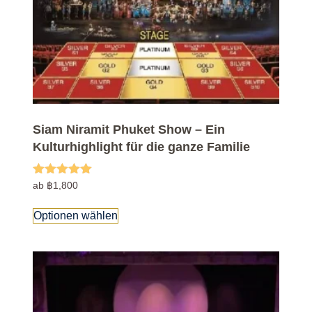
Siam Niramit Phuket Show – Ein
Kulturhighlight für die ganze Familie
Bewertet mit
ab
฿
1,800
5.00
von 5
Optionen wählen